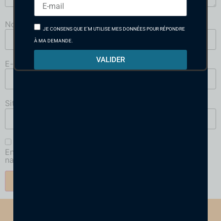
Nom
*
JE CONSENS QUE E'M UTILISE MES DONNÉES POUR RÉPONDRE
À MA DEMANDE.
VALIDER
E-mail
*
Site web
Enregistrer mon nom, mon e-mail et mon site dans le
navigateur pour mon prochain commentaire.