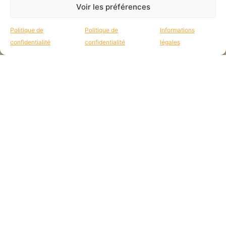
Voir les préférences
Tous les mois, reçois des
nouvelles des missions par mail :
Politique de
Politique de
Informations
confidentialité
confidentialité
légales
JE CONSENS QUE E'M UTILISE MES DONNÉES POUR RÉPONDRE À MA
DEMANDE.
VALIDER