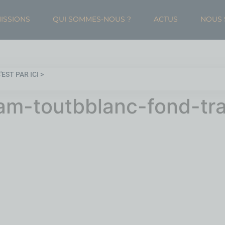
MISSIONS
QUI SOMMES-NOUS ?
ACTUS
NOUS 
EST PAR ICI >
am-toutbblanc-fond-tr