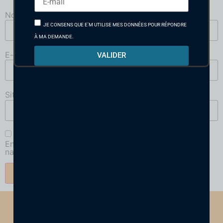
Nom
*
JE CONSENS QUE E'M UTILISE MES DONNÉES POUR RÉPONDRE
À MA DEMANDE.
E-mail
*
VALIDER
Site web
Enregistrer mon nom, mon e-mail et mon site dans le
navigateur pour mon prochain commentaire.