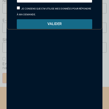
Nom
*
JE CONSENS QUE E'M UTILISE MES DONNÉES POUR RÉPONDRE
À MA DEMANDE.
E-mail
*
VALIDER
Site web
Enregistrer mon nom, mon e-mail et mon site dans le
navigateur pour mon prochain commentaire.