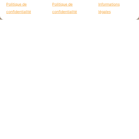
Politique de
Politique de
Informations
confidentialité
confidentialité
légales
JE CONSENS QUE E'M UTILISE MES DONNÉES POUR RÉPONDRE À MA
DEMANDE.
VALIDER