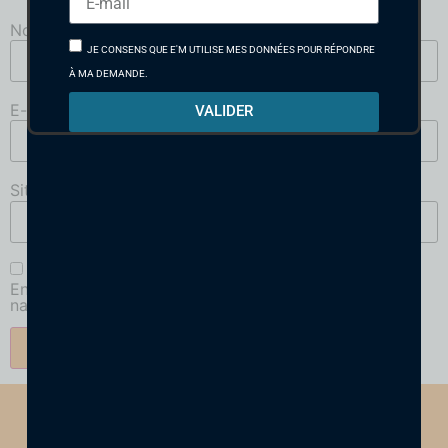
Nom
*
JE CONSENS QUE E'M UTILISE MES DONNÉES POUR RÉPONDRE
À MA DEMANDE.
E-mail
*
VALIDER
Site web
Enregistrer mon nom, mon e-mail et mon site dans le
navigateur pour mon prochain commentaire.