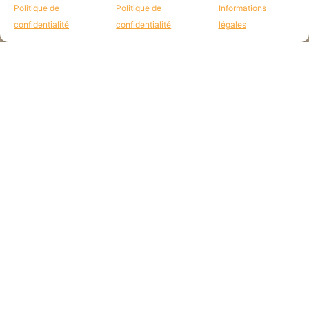
Politique de
Politique de
Informations
confidentialité
confidentialité
légales
JE CONSENS QUE E'M UTILISE MES DONNÉES POUR RÉPONDRE À MA
DEMANDE.
VALIDER