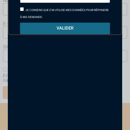
Nom
*
JE CONSENS QUE E'M UTILISE MES DONNÉES POUR RÉPONDRE
À MA DEMANDE.
E-mail
*
VALIDER
Site web
Enregistrer mon nom, mon e-mail et mon site dans le
navigateur pour mon prochain commentaire.