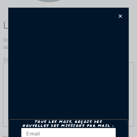
Laisser un commentaire
Votre adresse e-mail ne sera pas publiée.
Les champs
obligatoires sont indiqués avec
*
Commentaire
*
TOUS LES MOIS, REÇOIS DES
NOUVELLES DES MISSIONS PAR MAIL :