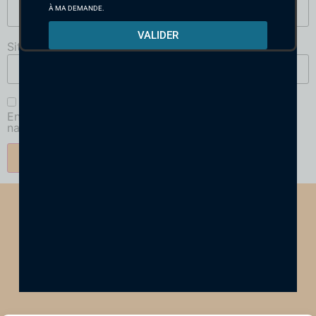
À MA DEMANDE.
VALIDER
Site web
Enregistrer mon nom, mon e-mail et mon site dans le
navigateur pour mon prochain commentaire.