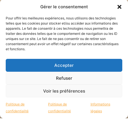
Gérer le consentement
Pour offrir les meilleures expériences, nous utilisons des technologies
telles que les cookies pour stocker et/ou accéder aux informations des
appareils. Le fait de consentir à ces technologies nous permettra de
traiter des données telles que le comportement de navigation ou les ID
uniques sur ce site. Le fait de ne pas consentir ou de retirer son
consentement peut avoir un effet négatif sur certaines caractéristiques
et fonctions.
Restons en lien !
Accepter
Refuser
Tous les mois, reçois des
nouvelles des missions par mail :
Voir les préférences
Politique de
Politique de
Informations
confidentialité
confidentialité
légales
JE CONSENS QUE E'M UTILISE MES DONNÉES POUR RÉPONDRE À MA
DEMANDE.