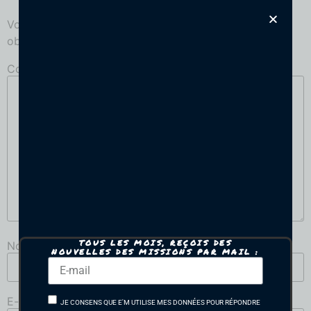
Votre adresse e-mail ne sera pas publiée.
Les champs
obligatoires sont indiqués avec
*
Commentaire
*
TOUS LES MOIS, REÇOIS DES
Nom
*
NOUVELLES DES MISSIONS PAR MAIL :
E-mail
*
JE CONSENS QUE E'M UTILISE MES DONNÉES POUR RÉPONDRE