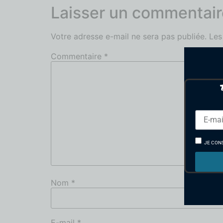
Laisser un commentair
Votre adresse e-mail ne sera pas publiée.
Les
Commentaire
*
JE CON
Nom
*
E-mail
*