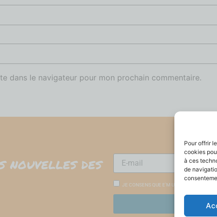
te dans le navigateur pour mon prochain commentaire.
Pour offrir 
cookies pour
es nouvelles des
à ces techn
de navigatio
consentement
JE CONSENS QUE E'M UTILISE MES DONN
Ac