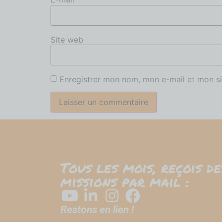
Site web
Enregistrer mon nom, mon e-mail et mon si
Tous les mois, reçois d
missions par mail :
Élément de liste
Restons en lien !