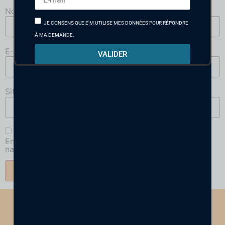
Nom
*
JE CONSENS QUE E'M UTILISE MES DONNÉES POUR RÉPONDRE
À MA DEMANDE.
E-mail
*
VALIDER
Site web
Enregistrer mon nom, mon e-mail et mon site dans le
navigateur pour mon prochain commentaire.