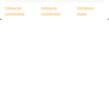
nouvelles des missions par mail :
Politique de
Politique de
Informations
confidentialité
confidentialité
légales
JE CONSENS QUE E'M UTILISE MES DONNÉES POUR RÉPONDRE À MA
DEMANDE.
VALIDER