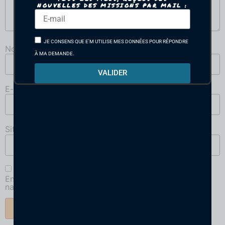
NOUVELLES DES MISSIONS PAR MAIL :
JE CONSENS QUE E'M UTILISE MES DONNÉES POUR RÉPONDRE
Nom
*
À MA DEMANDE.
VALIDER
E-mail
*
Site web
Enregistrer mon nom, mon e-mail et mon site dans le
navigateur pour mon prochain commentaire.