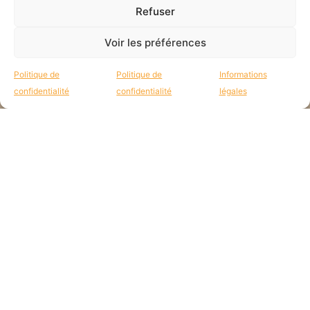
Refuser
Voir les préférences
Tous les mois, reçois des
Politique de
Politique de
Informations
nouvelles des missions par mail :
confidentialité
confidentialité
légales
JE CONSENS QUE E'M UTILISE MES DONNÉES POUR RÉPONDRE À MA
DEMANDE.
VALIDER