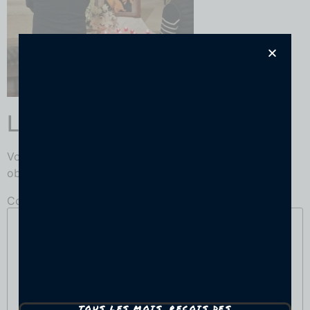
Laisser un commentaire
Votre adresse e-mail ne sera pas publiée.
Les champs
obligatoires sont indiqués avec
*
Commentaire
*
TOUS LES MOIS, REÇOIS DES