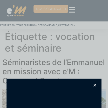
NOUS CONTACTER
POUR LES SOUTENIR PAR UN DON DÉFISCALISABLE, C'EST PAR ICI >
Étiquette :
vocation
et séminaire
Séminaristes de l’Emmanuel
en mission avec e’M :
Creuse et Bondy