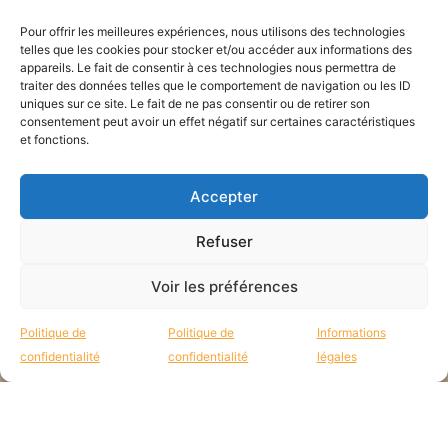
Restons en lien !
Pour offrir les meilleures expériences, nous utilisons des technologies
telles que les cookies pour stocker et/ou accéder aux informations des
appareils. Le fait de consentir à ces technologies nous permettra de
traiter des données telles que le comportement de navigation ou les ID
uniques sur ce site. Le fait de ne pas consentir ou de retirer son
Tous les mois, reçois des
consentement peut avoir un effet négatif sur certaines caractéristiques
nouvelles des missions par mail :
et fonctions.
Accepter
Refuser
JE CONSENS QUE E'M UTILISE MES DONNÉES POUR RÉPONDRE À MA
DEMANDE.
Voir les préférences
VALIDER
Politique de
Politique de
Informations
confidentialité
confidentialité
légales